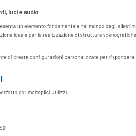
i, luci e audio
resenta un elemento fondamentale nel mondo degli allestimen
uzione ideale per la realizzazione di strutture scenografic
nte di creare configurazioni personalizzate per rispondere
I
rfetta per molteplici utilizzi:
i
LED