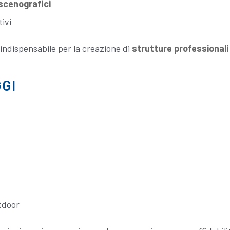
 scenografici
ivi
indispensabile per la creazione di
strutture professionali
GI
utdoor