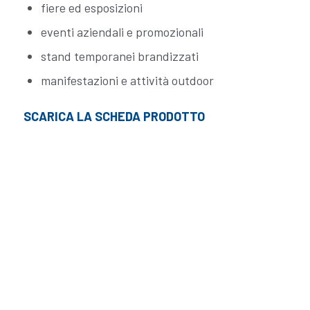
fiere ed esposizioni
eventi aziendali e promozionali
stand temporanei brandizzati
manifestazioni e attività outdoor
SCARICA LA SCHEDA PRODOTTO
VUOI AVERE PIÙ
INFORMAZIONI O UN
PREVENTIVO
PERSONALIZZATO PER
IL TUO EVENTO?
Ogni evento è unico e può essere