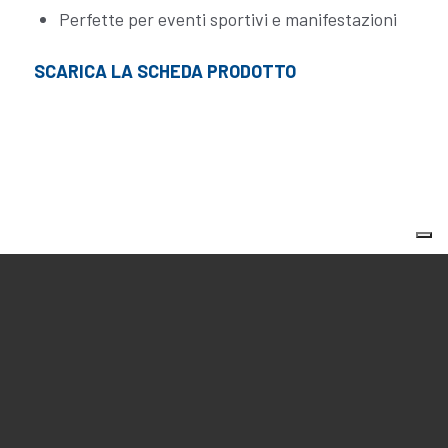
Perfette per eventi sportivi e manifestazioni
SCARICA LA SCHEDA PRODOTTO
VUOI AVERE PIÙ
INFORMAZIONI O UN
PREVENTIVO
PERSONALIZZATO PER
IL TUO EVENTO?
Ogni evento è unico e può essere
altamente personalizzato in
base alle esigenze specifiche.