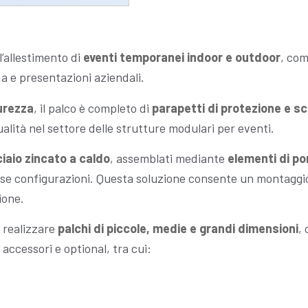
l’allestimento di
eventi temporanei indoor e outdoor
, com
da e presentazioni aziendali.
urezza
, il palco è completo di
parapetti di protezione e s
qualità nel settore delle strutture modulari per eventi.
cciaio zincato a caldo
, assemblati mediante
elementi di po
erse configurazioni. Questa soluzione consente un montaggio 
ione.
 realizzare
palchi di piccole, medie e grandi dimensioni
,
 accessori e optional, tra cui: