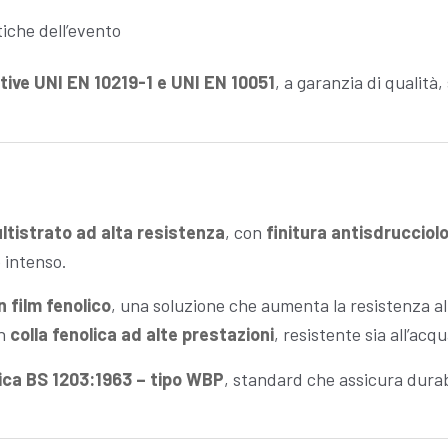
tiche dell’evento
ive UNI EN 10219-1 e UNI EN 10051
, a garanzia di qualità
ultistrato ad alta resistenza
, con
finitura antisdrucciol
o intenso.
n film fenolico
, una soluzione che aumenta la resistenza all’u
on
colla fenolica ad alte prestazioni
, resistente sia all’acq
ica BS 1203:1963 – tipo WBP
, standard che assicura durabi